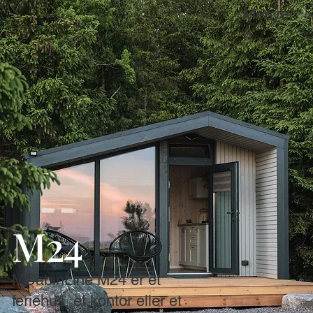
Menye
n
M24
MCabinLine M24 er et
feriehus, et kontor eller et