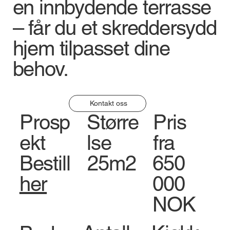
en innbydende terrasse
– får du et skreddersydd
hjem tilpasset dine
behov.
Kontakt oss
Større
Pris
Prosp
lse
fra
ekt
25m2
Bestill
650
her
000
NOK