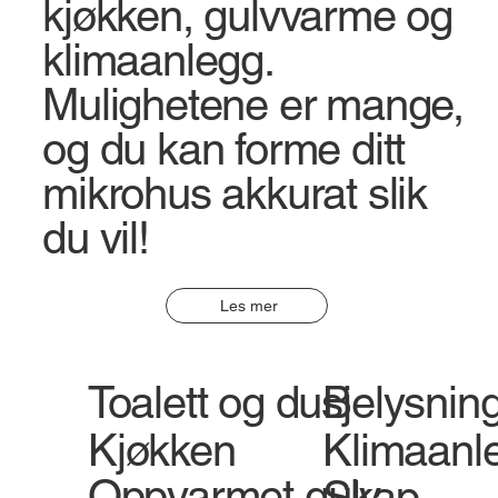
kjøkken, gulvvarme og
klimaanlegg.
Mulighetene er mange,
og du kan forme ditt
mikrohus akkurat slik
du vil!
Les mer
Toalett og dusj
Belysnin
Kjøkken
Klimaanl
Oppvarmet gulv
Skap